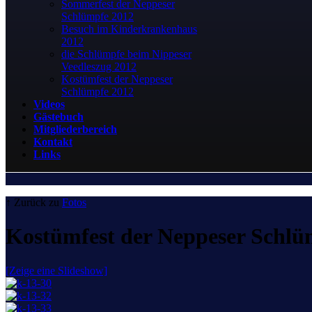
Sommerfest der Neppeser
Schlümpfe 2012
Besuch im Kinderkrankenhaus
2012
die Schlümpfe beim Nippeser
Veedleszug 2012
Kostümfest der Neppeser
Schlümpfe 2012
Videos
Gästebuch
Mitgliederbereich
Kontakt
Links
↑ Zurück zu
Fotos
Kostümfest der Neppeser Schlü
[Zeige eine Slideshow]